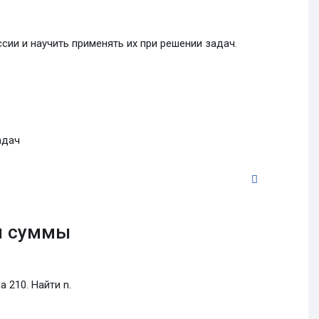
ии и научить применять их при решении задач.
адач
л суммы
а 210. Найти n.