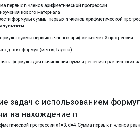
ма первых n членов арифметической прогрессии
изучения нового материала
ести формулы суммы первых n членов арифметической прогресс
езультаты:
формулы суммы первых n членов арифметической прогрессии
вод этих формул (метод Гаусса)
енять формулы для вычисления сумм и решения практических з
ие задач с использованием форму
ачи на нахождение n
фметической прогрессии
a
1
=
3
,
d
=
4
. Сумма первых n членов равн