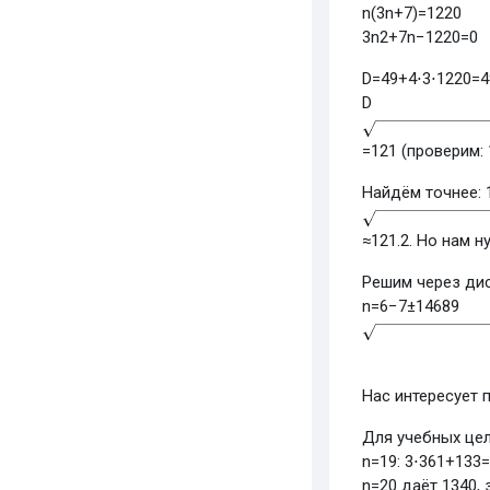
n
(
3
n
+
7
)
=
1220
3
n
2
+
7
n
−
1220
=
0
D
=
49
+
4
⋅
3
⋅
1220
=
4
D
=
121
(проверим:
Найдём точнее:
≈
121.2
. Но нам 
Решим через ди
n
=
6
−7
±
14689
Нас интересует 
Для учебных цел
n
=
19
:
3
⋅
361
+
133
=
n
=
20
даёт 1340, 