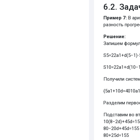
6.2. Зад
Пример 7:
В ари
разность прогре
Решение:
Запишем форму
S
5
=
2
2
a
1
+
d
(
5
−
1
)
⋅
S
10
=
2
2
a
1
+
d
(
10
−
Получили систем
{
5
a
1
+
10
d
=
40
10
a
Разделим первое
Подставим во вт
10
(
8
−
2
d
)
+
45
d
=
15
80
−
20
d
+
45
d
=
155
80
+
25
d
=
155