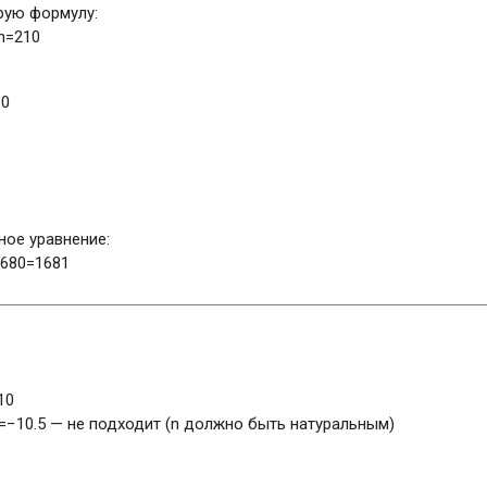
рую формулу:
n
=
210
10
ое уравнение:
680
=
1681
10
=
−
10.5
— не подходит (n должно быть натуральным)