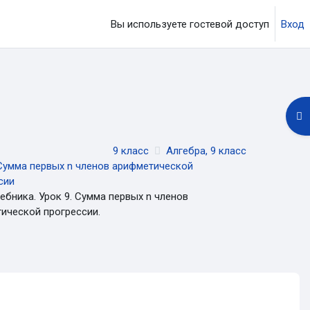
Вы используете гостевой доступ
Вход
ция
От
9 класс
Алгебра, 9 класс
 Сумма первых n членов арифметической
сии
чебника. Урок 9. Сумма первых n членов
ической прогрессии.