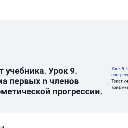
ы
Онлайн-школа
Каналы и группы
Контакты
Регистра
т учебника. Урок 9.
Урок 9.
прогрес
а первых n членов
Текст у
арифмет
метической прогрессии.
вия завершения
ра