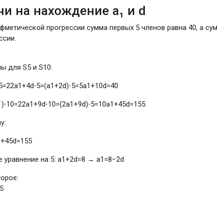
ачи на нахождение a₁ и d
фметической прогрессии сумма первых 5 членов равна 40, а сум
ссии.
лы для
S
5
и
S
10
:
5
=
2
2
a
1
+
4
d
⋅
5
=
(
a
1
+
2
d
)
⋅
5
=
5
a
1
+
10
d
=
40
1
)
⋅
10
=
2
2
a
1
+
9
d
⋅
10
=
(
2
a
1
+
9
d
)
⋅
5
=
10
a
1
+
45
d
=
155
у:
1
+
45
d
=
155
 уравнение на 5:
a
1
+
2
d
=
8
→
a
1
=
8
−
2
d
орое:
5