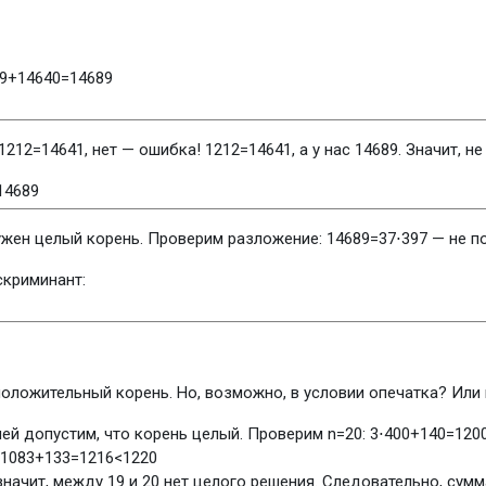
9
+
14640
=
14689
12
1
2
=
14641
, нет — ошибка!
12
1
2
=
14641
, а у нас 14689. Значит, не
14689
нужен целый корень. Проверим разложение:
14689
=
37
⋅
397
— не п
скриминант:
положительный корень. Но, возможно, в условии опечатка? Или 
ей допустим, что корень целый. Проверим
n
=
20
:
3
⋅
400
+
140
=
120
1083
+
133
=
1216
<
1220
значит, между 19 и 20 нет целого решения. Следовательно, сумм