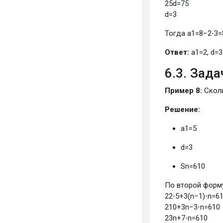
25
d
=
75
d
=
3
Тогда
a
1
=
8
−
2
⋅
3
=
Ответ:
a
1
=
2
,
d
=
3
6.3. Зад
Пример 8:
Сколь
Решение:
a
1
=
5
d
=
3
S
n
=
610
По второй форм
2
2
⋅
5
+
3
(
n
−
1
)
⋅
n
=
6
2
10
+
3
n
−
3
⋅
n
=
610
2
3
n
+
7
⋅
n
=
610