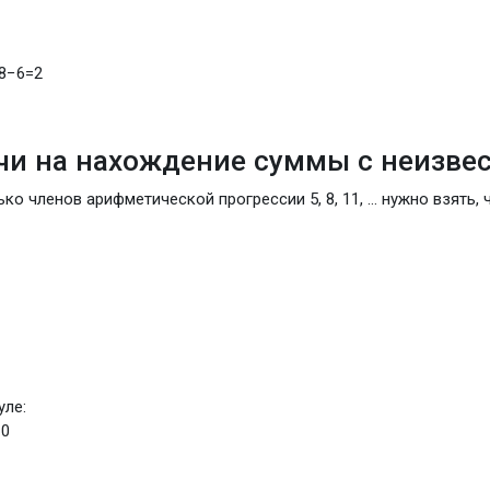
8
−
6
=
2
ачи на нахождение суммы с неизв
ко членов арифметической прогрессии 5, 8, 11, ... нужно взять,
уле:
10