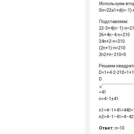
Используем вто
S
n
=
2
2
a
1
+
d
(
n
−
1
)
⋅
Подставляем:
2
2
⋅
3
+
4
(
n
−
1
)
⋅
n
=
2
2
6
+
4
n
−
4
⋅
n
=
210
2
4
n
+
2
⋅
n
=
210
(
2
n
+
1
)
⋅
n
=
210
2
n
2
+
n
−
210
=
0
Решаем квадратн
D
=
1
+
4
⋅
2
⋅
210
=
1
+
1
D
=
41
n
=
4
−1
±
41
n
1
=
4
−1
+
41
=
4
40
=
n
2
=
4
−1
−
41
=
4
−42
Ответ:
n
=
10