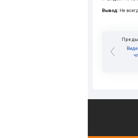
Вывод:
Не всегд
Преды
Виде
ч