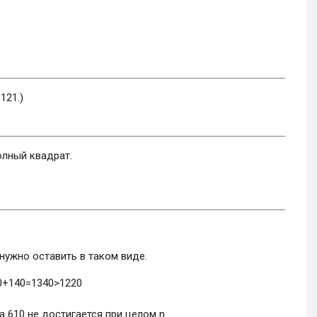
 121.)
олный квадрат.
нужно оставить в таком виде.
0
+
140
=
1340
>
1220
а 610 не достигается при целом n.