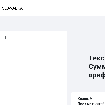
Перейти к основному содержанию
SDAVALKA
В начало
Календарь
Классы
Предмет
Текс
Сумм
ариф
Требуемые усло
Класс:
9
Предмет:
алгеб