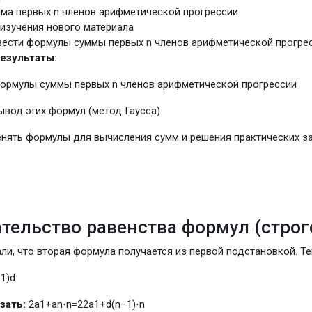
ма первых n членов арифметической прогрессии
изучения нового материала
ести формулы суммы первых n членов арифметической прогресс
езультаты:
формулы суммы первых n членов арифметической прогрессии
вод этих формул (метод Гаусса)
енять формулы для вычисления сумм и решения практических з
ательство равенства формул (строг
ли, что вторая формула получается из первой подстановкой. Т
−
1
)
d
зать:
2
a
1
+
a
n
⋅
n
=
2
2
a
1
+
d
(
n
−
1
)
⋅
n