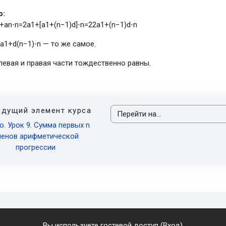
о:
+
a
n
⋅
n
=
2
a
1
+
[
a
1
+
(
n
−
1
)
d
]
⋅
n
=
2
2
a
1
+
(
n
−
1
)
d
⋅
n
a
1
+
d
(
n
−
1
)
⋅
n
— то же самое.
левая и правая части тождественно равны.
дущий элемент курса
Перейти на...
о. Урок 9. Сумма первых n
ленов арифметической
прогрессии
Вы используете гостевой доступ (
Вход
)