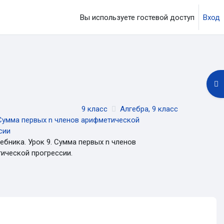
Вы используете гостевой доступ
Вход
ция
От
9 класс
Алгебра, 9 класс
 Сумма первых n членов арифметической
сии
чебника. Урок 9. Сумма первых n членов
ической прогрессии.