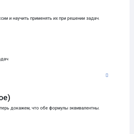
ии и научить применять их при решении задач.
адач
ое)
еперь докажем, что обе формулы эквивалентны.