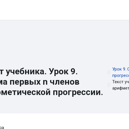
ы
Онлайн-школа
Каналы и группы
Контакты
Регистра
т учебника. Урок 9.
Урок 9.
прогрес
а первых n членов
Текст у
арифмет
метической прогрессии.
вия завершения
ра