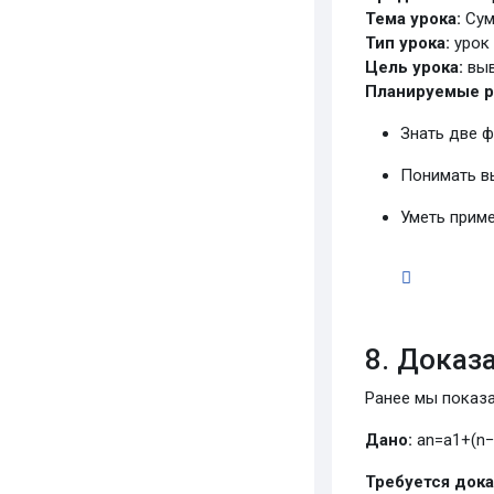
Тема урока:
Сум
Тип урока:
урок 
Цель урока:
выв
Планируемые р
Знать две 
Понимать вы
Уметь прим
8. Доказ
Ранее мы показа
Дано:
a
n
=
a
1
+
(
n
Требуется дока