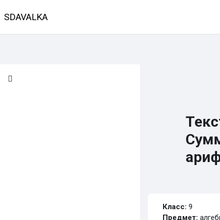
Перейти к основному содержанию
SDAVALKA
В начало
Календарь
Классы
Предмет
Текс
Сумм
ариф
Требуемые усло
Класс:
9
Предмет:
алгеб