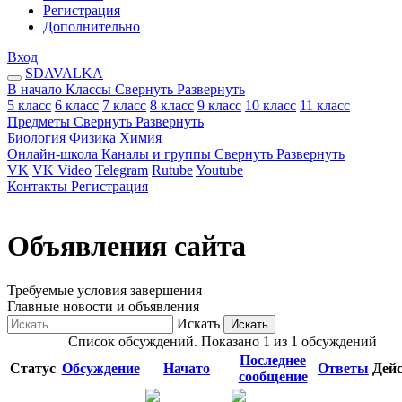
Регистрация
Дополнительно
Вход
SDAVALKA
В начало
Классы
Свернуть
Развернуть
5 класс
6 класс
7 класс
8 класс
9 класс
10 класс
11 класс
Предметы
Свернуть
Развернуть
Биология
Физика
Химия
Онлайн-школа
Каналы и группы
Свернуть
Развернуть
VK
VK Video
Telegram
Rutube
Youtube
Контакты
Регистрация
Объявления сайта
Требуемые условия завершения
Главные новости и объявления
Искать
Искать
Список обсуждений. Показано 1 из 1 обсуждений
Последнее
Статус
Обсуждение
Начато
Ответы
Дей
сообщение