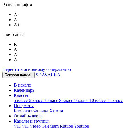
Размер шрифта
A-
A
A+
Цвет сайта
R
A
A
A
Перейти к основному содержанию
SDAVALKA
Боковая панель
В начало
Календарь
Классы
5 класс
6 класс
7 класс
8 класс
9 класс
10 класс
11 класс
Предметы
Биология
Физика
Химия
Онлайн-школа
Каналы и группы
VK
VK Video
Telegram
Rutube
Youtube