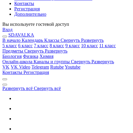
Контакты
Регистрация
Дополнительно
Вы используете гостевой доступ
Вход
SDAVALKA
В начало
Календарь
Классы
Свернуть
Развернуть
5 класс
6 класс
7 класс
8 класс
9 класс
10 класс
11 класс
Предметы
Свернуть
Развернуть
Биология
Физика
Химия
Онлайн-школа
Каналы и группы
Свернуть
Развернуть
VK
VK Video
Telegram
Rutube
Youtube
Контакты
Регистрация
Развернуть всё
Свернуть всё