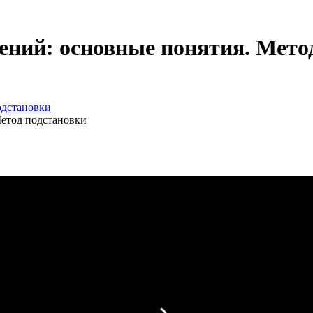
нений: основные понятия. Мето
одстановки
Метод подстановки