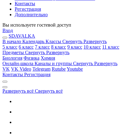
Контакты
Регистрация
Дополнительно
Вы используете гостевой доступ
Вход
SDAVALKA
В начало
Календарь
Классы
Свернуть
Развернуть
5 класс
6 класс
7 класс
8 класс
9 класс
10 класс
11 класс
Предметы
Свернуть
Развернуть
Биология
Физика
Химия
Онлайн-школа
Каналы и группы
Свернуть
Развернуть
VK
VK Video
Telegram
Rutube
Youtube
Контакты
Регистрация
Развернуть всё
Свернуть всё