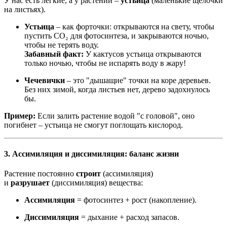
У нас есть лёгкие, а у растений –
устьица
(маленькие щёлочки
на листьях).
Устьица
– как форточки: открываются на свету, чтобы
пустить CO₂ для фотосинтеза, и закрываются ночью,
чтобы не терять воду.
Забавный факт:
У кактусов устьица открываются
только ночью, чтобы не испарять воду в жару!
Чечевички
– это "дышащие" точки на коре деревьев.
Без них зимой, когда листьев нет, дерево задохнулось
бы.
Пример:
Если залить растение водой "с головой", оно
погибнет – устьица не смогут поглощать кислород.
3. Ассимиляция и диссимиляция: баланс жизни
Растение постоянно
строит
(ассимиляция)
и
разрушает
(диссимиляция) вещества:
Ассимиляция
= фотосинтез + рост (накопление).
Диссимиляция
= дыхание + расход запасов.