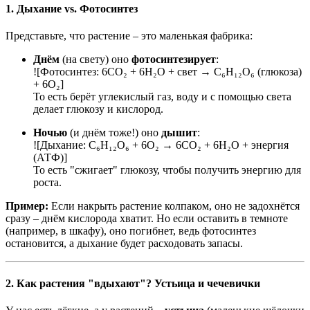
1. Дыхание vs. Фотосинтез
Представьте, что растение – это маленькая фабрика:
Днём
(на свету) оно
фотосинтезирует
:
![Фотосинтез: 6CO₂ + 6H₂O + свет → C₆H₁₂O₆ (глюкоза)
+ 6O₂]
То есть берёт углекислый газ, воду и с помощью света
делает глюкозу и кислород.
Ночью
(и днём тоже!) оно
дышит
:
![Дыхание: C₆H₁₂O₆ + 6O₂ → 6CO₂ + 6H₂O + энергия
(АТФ)]
То есть "сжигает" глюкозу, чтобы получить энергию для
роста.
Пример:
Если накрыть растение колпаком, оно не задохнётся
сразу – днём кислорода хватит. Но если оставить в темноте
(например, в шкафу), оно погибнет, ведь фотосинтез
остановится, а дыхание будет расходовать запасы.
2. Как растения "вдыхают"? Устьица и чечевички