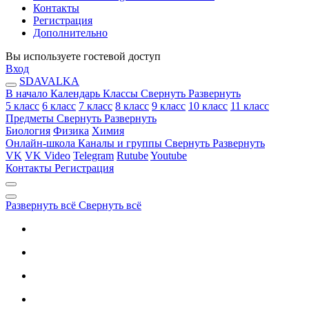
Контакты
Регистрация
Дополнительно
Вы используете гостевой доступ
Вход
SDAVALKA
В начало
Календарь
Классы
Свернуть
Развернуть
5 класс
6 класс
7 класс
8 класс
9 класс
10 класс
11 класс
Предметы
Свернуть
Развернуть
Биология
Физика
Химия
Онлайн-школа
Каналы и группы
Свернуть
Развернуть
VK
VK Video
Telegram
Rutube
Youtube
Контакты
Регистрация
Развернуть всё
Свернуть всё