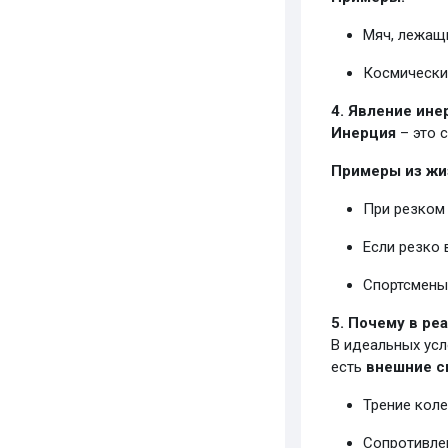
Мяч, лежащи
Космический
4. Явление ине
Инерция
– это 
Примеры из жи
При резком
Если резко 
Спортсмены
5. Почему в ре
В идеальных усл
есть
внешние с
Трение коле
Сопротивле