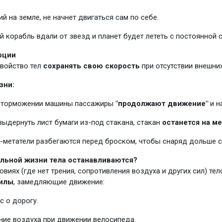
й на земле, не начнет двигаться сам по себе.
 корабль вдали от звезд и планет будет лететь с постоянной 
рции
свойство тел
сохранять свою скорость
при отсутствии внешни
зни:
 торможении машины пассажиры
"продолжают движение"
и н
выдернуть лист бумаги из-под стакана, стакан
останется на м
-метатели разбегаются перед броском, чтобы снаряд дольше с
альной жизни тела останавливаются?
овиях (где нет трения, сопротивления воздуха и других сил) те
илы
, замедляющие движение:
с о дорогу.
ние воздуха при движении велосипеда.