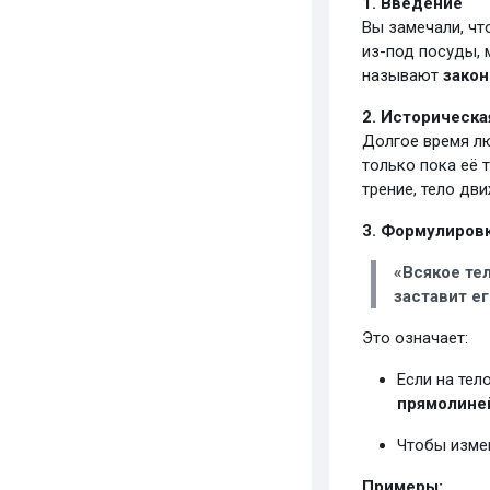
1. Введение
Вы замечали, чт
из-под посуды, 
называют
зако
2. Историческа
Долгое время лю
только пока её 
трение, тело дв
3. Формулиров
«Всякое те
заставит е
Это означает:
Если на тел
прямолине
Чтобы измен
Примеры: