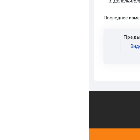
Дополнител
Последнее измен
Преды
Виде