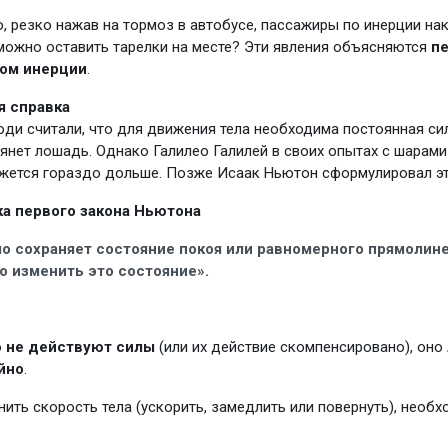
о, резко нажав на тормоз в автобусе, пассажиры по инерции на
можно оставить тарелки на месте? Эти явления объясняются
п
ном инерции
.
я справка
ди считали, что для движения тела необходима постоянная сила
тянет лошадь. Однако Галилео Галилей в своих опытах с шарам
ижется гораздо дольше. Позже Исаак Ньютон сформулировал эт
ка первого закона Ньютона
ло сохраняет состояние покоя или равномерного прямолине
го изменить это состояние».
о
не действуют силы
(или их действие скомпенсировано), оно
йно
.
ить скорость тела (ускорить, замедлить или повернуть), необ