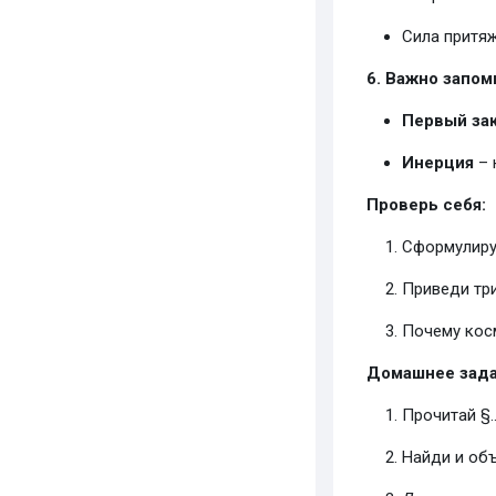
Сила притяж
6. Важно запом
Первый за
Инерция
– 
Проверь себя:
Сформулиру
Приведи три
Почему кос
Домашнее зада
Прочитай §..
Найди и объ