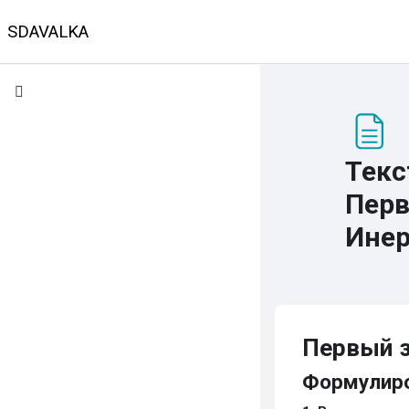
Перейти к основному содержанию
SDAVALKA
В начало
Календарь
Классы
Предмет
Текс
Перв
Ине
Требуемые усло
Первый з
Формулиро