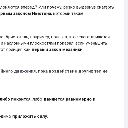
клоняются вперед? Или почему, резко выдернув скатерть
ервым законом Ньютона
, который также
. Аристотель, например, полагал, что телега движется
и и наклонными плоскостями показал: если уменьшить
от принцип как
первый закон механики
.
йного движения, пока воздействие других тел не
либо покоится
, либо
движется равномерно и
ходимо
приложить силу
.