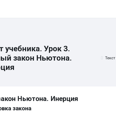
ы
Онлайн-школа
Каналы и группы
Контакты
Регистра
т учебника. Урок 3.
ый закон Ньютона.
Текст
рция
вия завершения
акон Ньютона. Инерция
вка закона