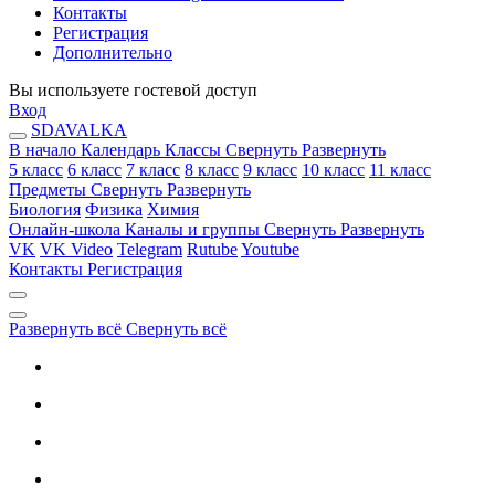
Контакты
Регистрация
Дополнительно
Вы используете гостевой доступ
Вход
SDAVALKA
В начало
Календарь
Классы
Свернуть
Развернуть
5 класс
6 класс
7 класс
8 класс
9 класс
10 класс
11 класс
Предметы
Свернуть
Развернуть
Биология
Физика
Химия
Онлайн-школа
Каналы и группы
Свернуть
Развернуть
VK
VK Video
Telegram
Rutube
Youtube
Контакты
Регистрация
Развернуть всё
Свернуть всё