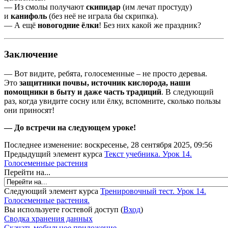
— Из смолы получают
скипидар
(им лечат простуду)
и
канифоль
(без неё не играла бы скрипка).
— А ещё
новогодние ёлки
! Без них какой же праздник?
Заключение
— Вот видите, ребята, голосеменные – не просто деревья.
Это
защитники почвы, источник кислорода, наши
помощники в быту и даже часть традиций
. В следующий
раз, когда увидите сосну или ёлку, вспомните, сколько пользы
они приносят!
— До встречи на следующем уроке!
Последнее изменение: воскресенье, 28 сентября 2025, 09:56
Предыдущий элемент курса
Текст учебника. Урок 14.
Голосеменные растения
Перейти на...
Следующий элемент курса
Тренировочный тест. Урок 14.
Голосеменные растения.
Вы используете гостевой доступ (
Вход
)
Сводка хранения данных
Скачать мобильное приложение