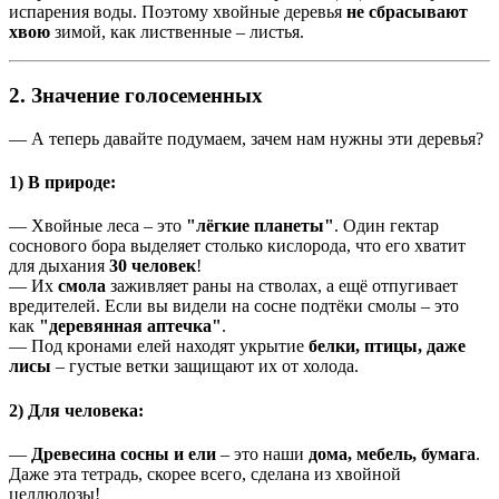
испарения воды. Поэтому хвойные деревья
не сбрасывают
хвою
зимой, как лиственные – листья.
2. Значение голосеменных
— А теперь давайте подумаем, зачем нам нужны эти деревья?
1) В природе:
— Хвойные леса – это
"лёгкие планеты"
. Один гектар
соснового бора выделяет столько кислорода, что его хватит
для дыхания
30 человек
!
— Их
смола
заживляет раны на стволах, а ещё отпугивает
вредителей. Если вы видели на сосне подтёки смолы – это
как
"деревянная аптечка"
.
— Под кронами елей находят укрытие
белки, птицы, даже
лисы
– густые ветки защищают их от холода.
2) Для человека:
—
Древесина сосны и ели
– это наши
дома, мебель, бумага
.
Даже эта тетрадь, скорее всего, сделана из хвойной
целлюлозы!