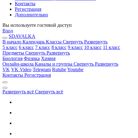
Контакты
Регистрация
Дополнительно
Вы используете гостевой доступ
Вход
SDAVALKA
В начало
Календарь
Классы
Свернуть
Развернуть
5 класс
6 класс
7 класс
8 класс
9 класс
10 класс
11 класс
Предметы
Свернуть
Развернуть
Биология
Физика
Химия
Онлайн-школа
Каналы и группы
Свернуть
Развернуть
VK
VK Video
Telegram
Rutube
Youtube
Контакты
Регистрация
Развернуть всё
Свернуть всё