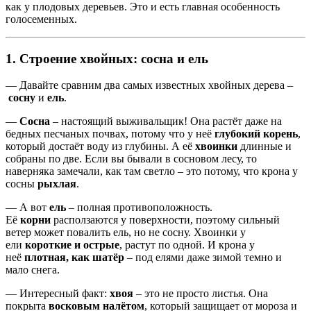
как у плодовых деревьев. Это и есть главная особенность
голосеменных.
1. Строение хвойных: сосна и ель
— Давайте сравним два самых известных хвойных дерева –
сосну
и
ель
.
—
Сосна
– настоящий выживальщик! Она растёт даже на
бедных песчаных почвах, потому что у неё
глубокий корень
,
который достаёт воду из глубины. А её
хвоинки
длинные и
собраны по две. Если вы бывали в сосновом лесу, то
наверняка замечали, как там светло – это потому, что крона у
сосны
рыхлая
.
— А вот
ель
– полная противоположность.
Её
корни
расползаются у поверхности, поэтому сильный
ветер может повалить ель, но не сосну. Хвоинки у
ели
короткие и острые
, растут по одной. И крона у
неё
плотная, как шатёр
– под елями даже зимой темно и
мало снега.
— Интересный факт:
хвоя
– это не просто листья. Она
покрыта
восковым налётом
, который защищает от мороза и