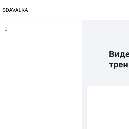
Перейти к основному содержанию
SDAVALKA
В начало
Календарь
Классы
Предмет
Виде
трен
Требуемые усло