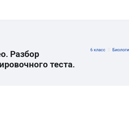
ы
Онлайн-школа
Каналы и группы
Контакты
Регистра
6 класс
Биологи
о. Разбор
ировочного теста.
вия завершения