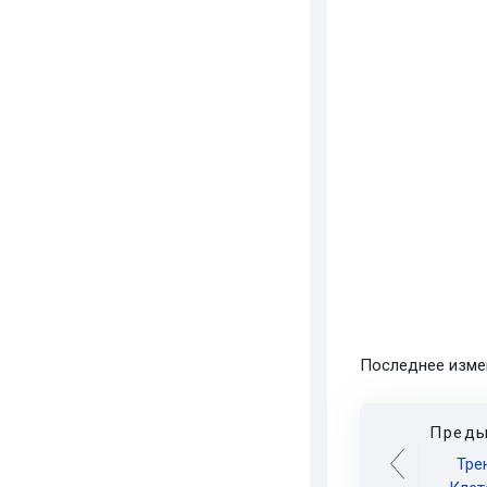
Последнее измен
Преды
Тре