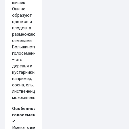
шишек.
Они не
образуют
цветков и
плодов, а
размножаются
семенами.
Большинство
голосеменных
– это
деревья и
кустарники,
например,
сосна, ель,
лиственница,
можжевельник.
Особенности
голосеменных:
✔
Имеют
семена
,