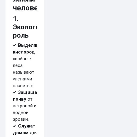
человека
1.
Экологическая
роль
✔
Выделяют
кислород
–
хвойные
леса
называют
«лёгкими
планеты».
✔
Защищают
почву
от
ветровой и
водной
эрозии.
✔
Служат
домом
для