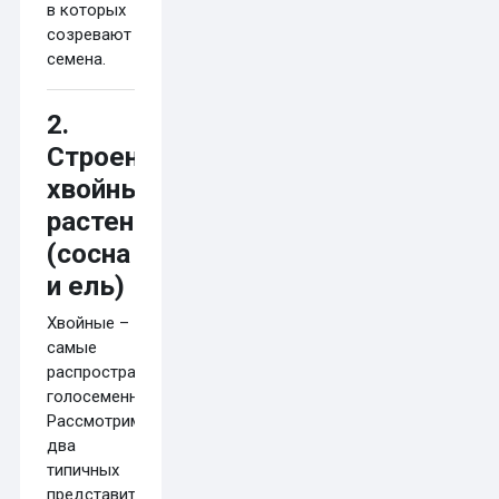
в которых
созревают
семена.
2.
Строение
хвойных
растений
(сосна
и ель)
Хвойные –
самые
распространенные
голосеменные.
Рассмотрим
два
типичных
представителя:
сосну
и
ель
.