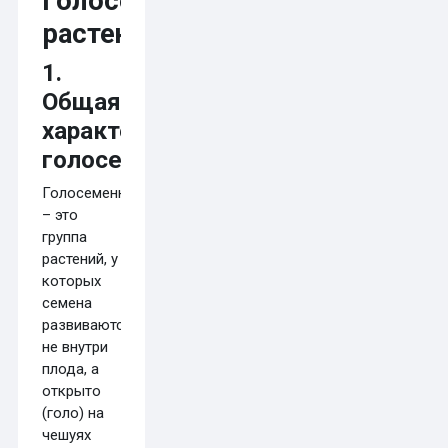
Голосеменные
растения
1.
Общая
характеристика
голосеменных
Голосеменные
– это
группа
растений, у
которых
семена
развиваются
не внутри
плода, а
открыто
(голо) на
чешуях