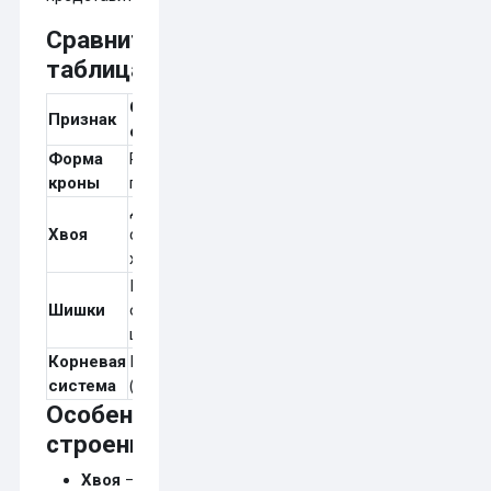
Сравнительная
таблица
Сосна
Ель
Признак
обыкновенная
обыкновенная
Форма
Рыхлая, свет
Плотная,
кроны
пропускает
пирамидальная
Длинная (5–7
Короткая (1–2
Хвоя
см), по 2
см), одиночная
хвоинки вместе
Крупные,
Мелкие, чешуи
Шишки
опадают
осыпаются
целиком
Корневая
Глубокая
Поверхностная
система
(стержневая)
Особенности
строения
Хвоя
–