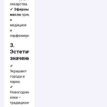
лекарства.
✔
Эфирные
масла
применяются
в
медицине
и
парфюмерии.
3.
Эстетическое
значение
✔
Украшают
города и
парки.
✔
Новогодние
ёлки –
традиционный