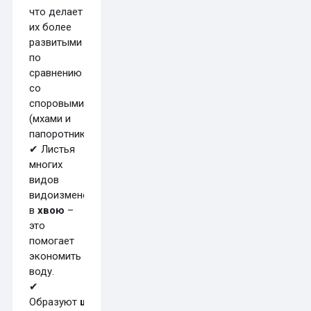
что делает
их более
развитыми
по
сравнению
со
споровыми
(мхами и
папоротниками).
✔ Листья
многих
видов
видоизменены
в
хвою
–
это
помогает
экономить
воду.
✔
Образуют
шишки
,