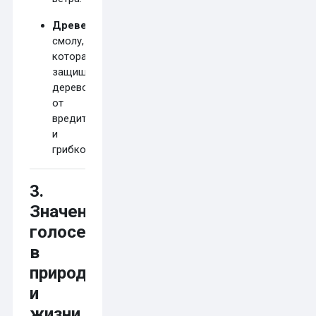
Древесина
содержит
смолу,
которая
защищает
дерево
от
вредителей
и
грибков.
3.
Значение
голосеменных
в
природе
и
жизни