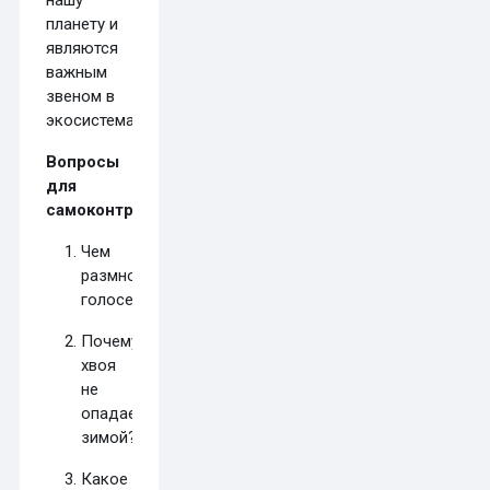
нашу
планету и
являются
важным
звеном в
экосистемах.
Вопросы
для
самоконтроля:
Чем
размножаются
голосеменные?
Почему
хвоя
не
опадает
зимой?
Какое