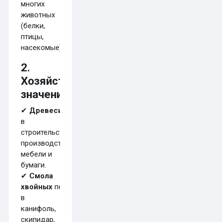
многих
животных
(белки,
птицы,
насекомые).
2.
Хозяйственное
значение
✔
Древесина
используется
в
строительстве,
производстве
мебели и
бумаги.
✔
Смола
хвойных
перерабатывается
в
канифоль,
скипидар,