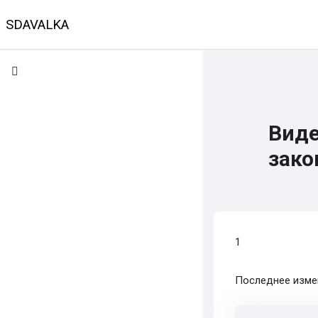
Перейти к основному содержанию
SDAVALKA
В начало
Календарь
Классы
Предмет
Виде
зак
Требуемые усло
1
Последнее измен