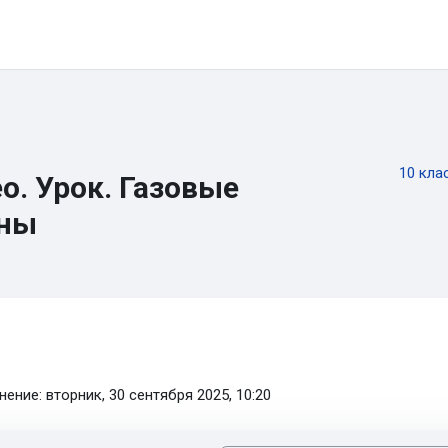
ы
Онлайн-школа
Каналы и группы
Контакты
Регистра
10 кла
о. Урок. Газовые
оны
вия завершения
ение: вторник, 30 сентября 2025, 10:20