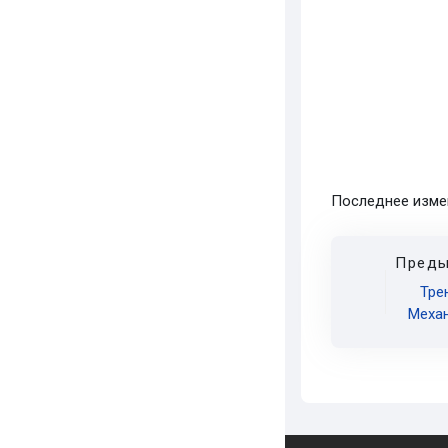
Последнее измене
Преды
Тре
Механ