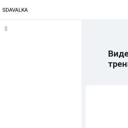
Перейти к основному содержанию
SDAVALKA
В начало
Календарь
Классы
Предмет
Виде
трен
Требуемые усло