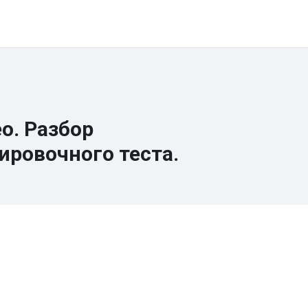
ы
Онлайн-школа
Каналы и группы
Контакты
Регистра
о. Разбор
ировочного теста.
вия завершения