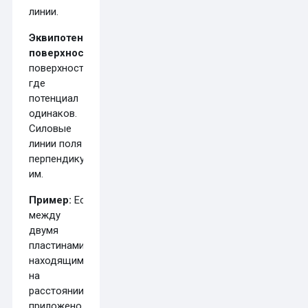
линии.
Эквипотенциальные
поверхности
—
поверхности,
где
потенциал
одинаков.
Силовые
линии поля
перпендикулярны
им.
Пример:
Если
между
двумя
пластинами,
находящимися
на
расстоянии
,
приложено