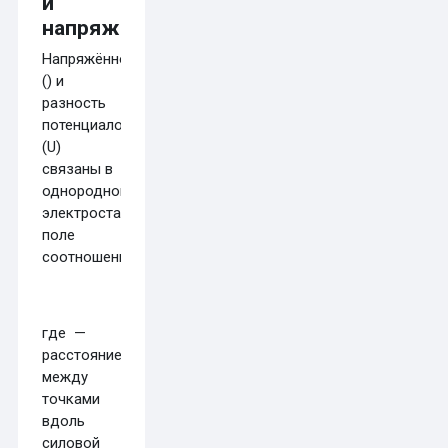
и
напряжением
Напряжённость
(
) и
разность
потенциалов
(
U
)
связаны в
однородном
электростатическом
поле
соотношением:
где
—
расстояние
между
точками
вдоль
силовой