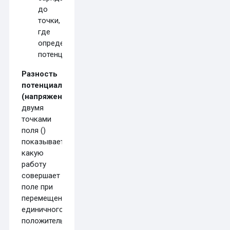
до
точки,
где
определяется
потенциал.
Разность
потенциалов
(напряжение)
между
двумя
точками
поля (
)
показывает,
какую
работу
совершает
поле при
перемещении
единичного
положительного