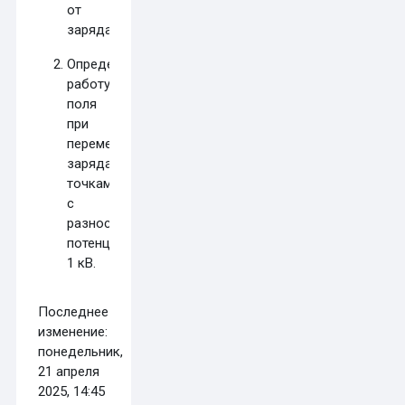
от
заряда
10
нКл
.
Определите
работу
поля
при
перемещении
заряда
5
мкКл
между
точками
с
разностью
потенциалов
1 кВ.
Последнее
изменение:
понедельник,
21 апреля
2025, 14:45