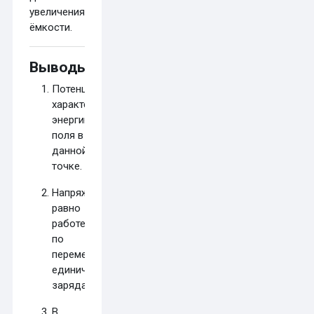
увеличения
ёмкости.
Выводы
Потенциал
характеризует
энергию
поля в
данной
точке.
Напряжение
равно
работе
по
перемещению
единичного
заряда.
В