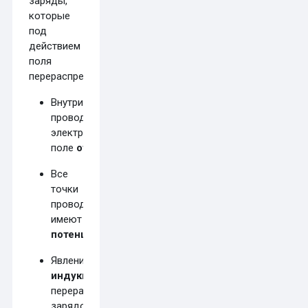
заряды,
которые
под
действием
поля
перераспределяются.
Внутри
проводника
электростатическое
поле
отсутствует
(
).
Все
точки
проводника
имеют
одинаковый
потенциал
.
Явление
электростатической
индукции
—
перераспределение
зарядов