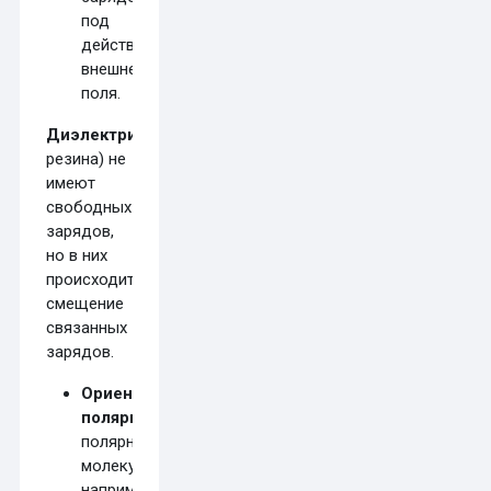
под
действием
внешнего
поля.
Диэлектрики
(стекло,
резина) не
имеют
свободных
зарядов,
но в них
происходит
поляризация
—
смещение
связанных
зарядов.
Ориентационная
поляризация
(у
полярных
молекул,
например,