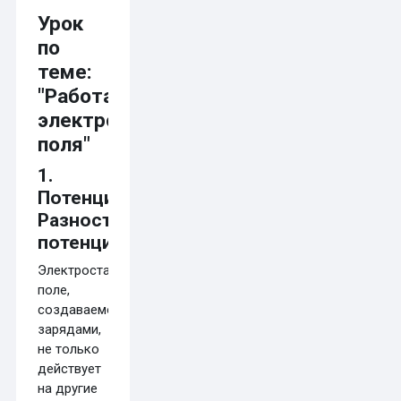
Требуемые условия завершения
Урок
по
теме:
"Работа
электростатического
поля"
1.
Потенциал.
Разность
потенциалов
Электростатическое
поле,
создаваемое
зарядами,
не только
действует
на другие