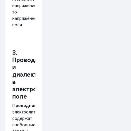
напряжение
U
=
200
В
,
то
напряжённость
поля:
3.
Проводники
и
диэлектрики
в
электростатическом
поле
Проводники
(металлы,
электролиты)
содержат
свободные