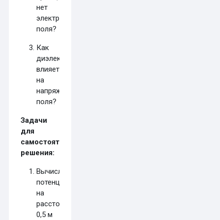
нет
электростатического
поля?
Как
диэлектрик
влияет
на
напряжённость
поля?
Задачи
для
самостоятельного
решения:
Вычислите
потенциал
на
расстоянии
0,5 м