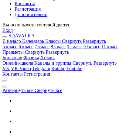
Контакты
Регистрация
Дополнительно
Вы используете гостевой доступ
Вход
SDAVALKA
В начало
Календарь
Классы
Свернуть
Развернуть
5 класс
6 класс
7 класс
8 класс
9 класс
10 класс
11 класс
Предметы
Свернуть
Развернуть
Биология
Физика
Химия
Онлайн-школа
Каналы и группы
Свернуть
Развернуть
VK
VK Video
Telegram
Rutube
Youtube
Контакты
Регистрация
Развернуть всё
Свернуть всё