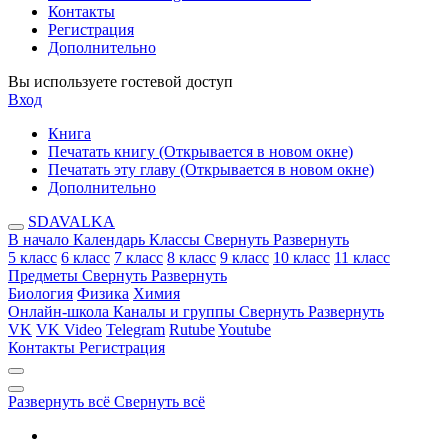
Контакты
Регистрация
Дополнительно
Вы используете гостевой доступ
Вход
Книга
Печатать книгу
(Открывается в новом окне)
Печатать эту главу
(Открывается в новом окне)
Дополнительно
SDAVALKA
В начало
Календарь
Классы
Свернуть
Развернуть
5 класс
6 класс
7 класс
8 класс
9 класс
10 класс
11 класс
Предметы
Свернуть
Развернуть
Биология
Физика
Химия
Онлайн-школа
Каналы и группы
Свернуть
Развернуть
VK
VK Video
Telegram
Rutube
Youtube
Контакты
Регистрация
Развернуть всё
Свернуть всё