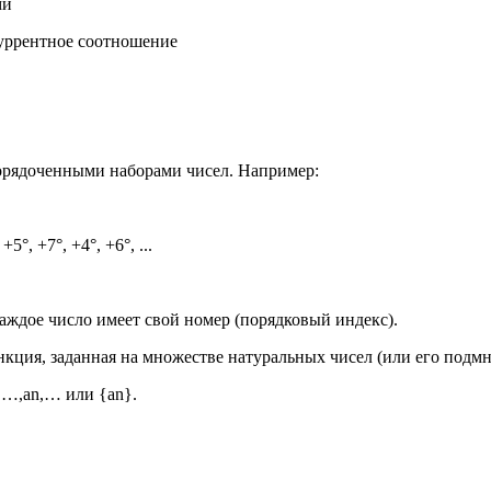
ми
куррентное соотношение
орядоченными наборами чисел. Например:
°, +7°, +4°, +6°, ...
каждое число имеет свой номер (порядковый индекс).
кция, заданная на множестве натуральных чисел (или его подм
,
…
,
a
n
,
…
или
{
a
n
}
.