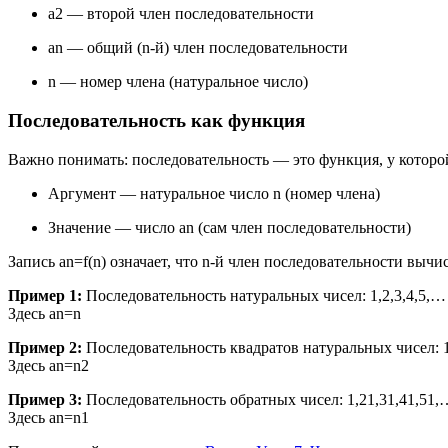
a
2
— второй член последовательности
a
n
— общий (
n
-й) член последовательности
n
— номер члена (натуральное число)
Последовательность как функция
Важно понимать: последовательность — это функция, у которо
Аргумент — натуральное число
n
(номер члена)
Значение — число
a
n
(сам член последовательности)
Запись
a
n
=
f
(
n
)
означает, что
n
-й член последовательности вычи
Пример 1:
Последовательность натуральных чисел:
1
,
2
,
3
,
4
,
5
,
…
Здесь
a
n
=
n
Пример 2:
Последовательность квадратов натуральных чисел:
Здесь
a
n
=
n
2
Пример 3:
Последовательность обратных чисел:
1
,
2
1
,
3
1
,
4
1
,
5
1
,
Здесь
a
n
=
n
1