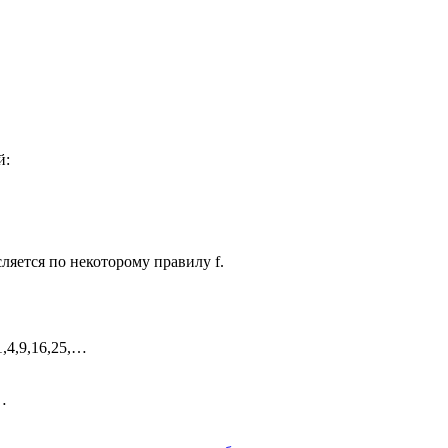
й:
сляется по некоторому правилу
f
.
1
,
4
,
9
,
16
,
25
,
…
…