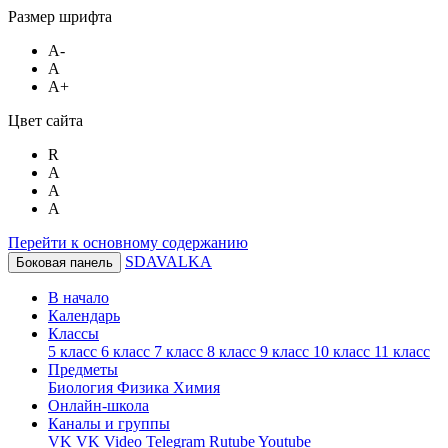
Размер шрифта
A-
A
A+
Цвет сайта
R
A
A
A
Перейти к основному содержанию
SDAVALKA
Боковая панель
В начало
Календарь
Классы
5 класс
6 класс
7 класс
8 класс
9 класс
10 класс
11 класс
Предметы
Биология
Физика
Химия
Онлайн-школа
Каналы и группы
VK
VK Video
Telegram
Rutube
Youtube