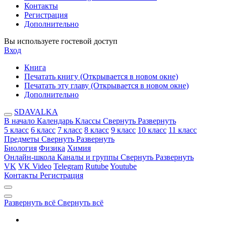
Контакты
Регистрация
Дополнительно
Вы используете гостевой доступ
Вход
Книга
Печатать книгу
(Открывается в новом окне)
Печатать эту главу
(Открывается в новом окне)
Дополнительно
SDAVALKA
В начало
Календарь
Классы
Свернуть
Развернуть
5 класс
6 класс
7 класс
8 класс
9 класс
10 класс
11 класс
Предметы
Свернуть
Развернуть
Биология
Физика
Химия
Онлайн-школа
Каналы и группы
Свернуть
Развернуть
VK
VK Video
Telegram
Rutube
Youtube
Контакты
Регистрация
Развернуть всё
Свернуть всё