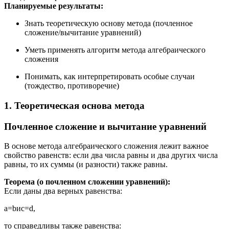
Планируемые результаты:
Знать теоретическую основу метода (почленное
сложение/вычитание уравнений)
Уметь применять алгоритм метода алгебраического
сложения
Понимать, как интерпретировать особые случаи
(тождество, противоречие)
1. Теоретическая основа метода
Почленное сложение и вычитание уравнений
В основе метода алгебраического сложения лежит важное
свойство равенств: если два числа равны и два других числа
равны, то их суммы (и разности) также равны.
Теорема (о почленном сложении уравнений):
Если даны два верных равенства:
a
=
b
и
c
=
d
,
то справедливы также равенства: