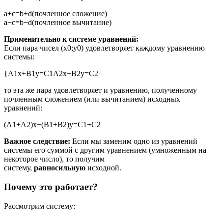
a
+
c
=
b
+
d
(
почленное
сложение
)
a
−
c
=
b
−
d
(
почленное
вычитание
)
Применительно к системе уравнений:
Если пара чисел
(
x
0
;
y
0
)
удовлетворяет каждому уравнению
системы:
{
A
1
x
+
B
1
y
=
C
1
A
2
x
+
B
2
y
=
C
2
то эта же пара удовлетворяет и уравнению, полученному
почленным сложением (или вычитанием) исходных
уравнений:
(
A
1
+
A
2
)
x
+
(
B
1
+
B
2
)
y
=
C
1
+
C
2
Важное следствие:
Если мы заменим одно из уравнений
системы его суммой с другим уравнением (умноженным на
некоторое число), то получим
систему,
равносильную
исходной.
Почему это работает?
Рассмотрим систему: