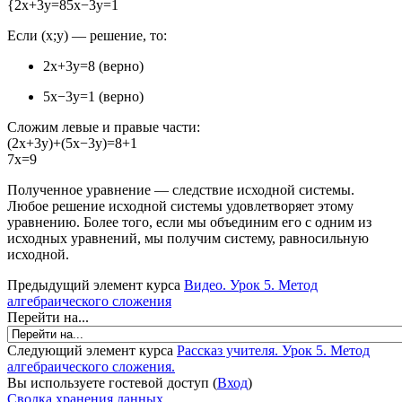
{
2
x
+
3
y
=
8
5
x
−
3
y
=
1
Если
(
x
;
y
)
— решение, то:
2
x
+
3
y
=
8
(верно)
5
x
−
3
y
=
1
(верно)
Сложим левые и правые части:
(
2
x
+
3
y
)
+
(
5
x
−
3
y
)
=
8
+
1
7
x
=
9
Полученное уравнение — следствие исходной системы.
Любое решение исходной системы удовлетворяет этому
уравнению. Более того, если мы объединим его с одним из
исходных уравнений, мы получим систему, равносильную
исходной.
Предыдущий элемент курса
Видео. Урок 5. Метод
алгебраического сложения
Перейти на...
Следующий элемент курса
Рассказ учителя. Урок 5. Метод
алгебраического сложения.
Вы используете гостевой доступ (
Вход
)
Сводка хранения данных