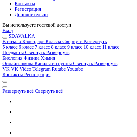
Контакты
Регистрация
Дополнительно
Вы используете гостевой доступ
Вход
SDAVALKA
В начало
Календарь
Классы
Свернуть
Развернуть
5 класс
6 класс
7 класс
8 класс
9 класс
10 класс
11 класс
Предметы
Свернуть
Развернуть
Биология
Физика
Химия
Онлайн-школа
Каналы и группы
Свернуть
Развернуть
VK
VK Video
Telegram
Rutube
Youtube
Контакты
Регистрация
Развернуть всё
Свернуть всё